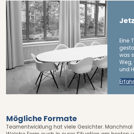
Jetz
Eine 
gesta
was s
Weg, 
und H
Erfah
Mögliche Formate
Teamentwicklung hat viele Gesichter. Manchmal
Welche Form euch in eurer Situation am besten u