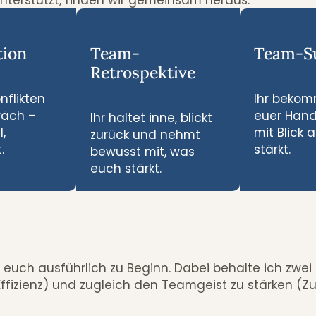
ion
Team-
Team-Su
Retrospektive
nflikten
Ihr beko
räch –
euer Hande
Ihr haltet inne, blickt
l,
mit Blick 
zurück und nehmt
.
stärkt.
bewusst mit, was
euch stärkt.
 euch ausführlich zu Beginn. Dabei behalte ich zwei 
 Effizienz) und zugleich den Teamgeist zu stärken (Z