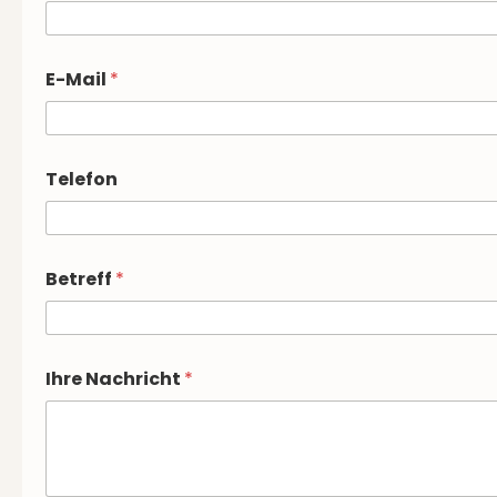
E-Mail
*
Telefon
*
Betreff
*
*
T
e
l
e
Ihre Nachricht
*
f
o
n